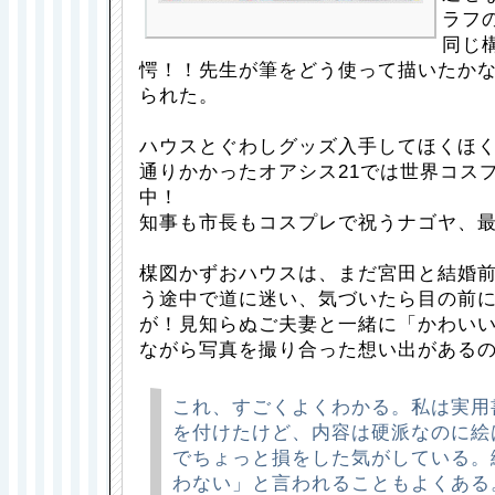
ラフ
同じ
愕！！先生が筆をどう使って描いたか
られた。
ハウスとぐわしグッズ入手してほくほ
通りかかったオアシス21では世界コス
中！
知事も市長もコスプレで祝うナゴヤ、
楳図かずおハウスは、まだ宮田と結婚
う途中で道に迷い、気づいたら目の前
が！見知らぬご夫妻と一緒に「かわい
ながら写真を撮り合った想い出がある
これ、すごくよくわかる。私は実用
を付けたけど、内容は硬派なのに絵
でちょっと損をした気がしている。
わない」と言われることもよくある