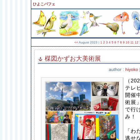
ひよこパフェ
<<
August 2023
|
1
2
3
4
5
6
7
8
9
10
11
12
楳図かずお大美術展
author :
hiyoko
（202
テレ
開催
術展
で行
み！
「わ
逃せ