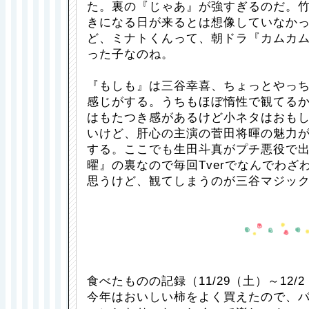
た。裏の『じゃあ』が強すぎるのだ。
きになる日が来るとは想像していなか
ど、ミナトくんって、朝ドラ『カムカ
った子なのね。
『もしも』は三谷幸喜、ちょっとやっ
感じがする。うちもほぼ惰性で観てる
はもたつき感があるけど小ネタはおも
いけど、肝心の主演の菅田将暉の魅力
する。ここでも生田斗真がプチ悪役で
曜』の裏なので毎回Tverでなんでわざ
思うけど、観てしまうのが三谷マジッ
食べたものの記録（11/29（土）～12/
今年はおいしい柿をよく買えたので、