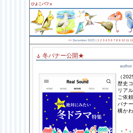
ひよこパフェ
<<
December 2025
|
1
2
3
4
5
6
7
8
9
10
11
1
冬バナー公開★
author
（202
歴史
リア
ご依
バナ
構か