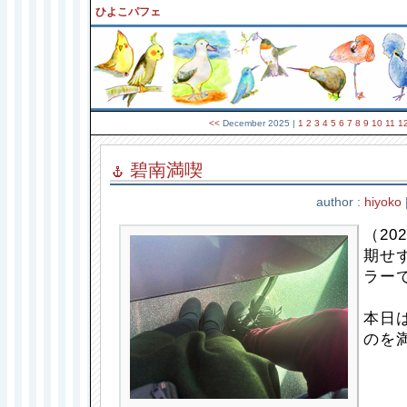
ひよこパフェ
<<
December 2025
|
1
2
3
4
5
6
7
8
9
10
11
1
碧南満喫
author :
hiyoko
（202
期せ
ラーで
本日
のを