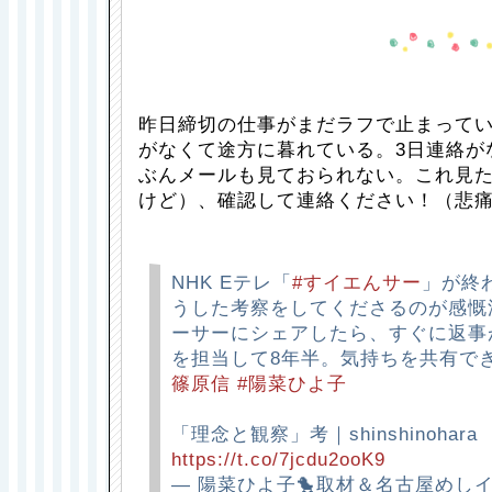
昨日締切の仕事がまだラフで止まってい
がなくて途方に暮れている。3日連絡が
ぶんメールも見ておられない。これ見
けど）、確認して連絡ください！（悲
NHK Eテレ「
#すイエんサー
」が終
うした考察をしてくださるのが感慨
ーサーにシェアしたら、すぐに返事
を担当して8年半。気持ちを共有で
篠原信
#陽菜ひよ子
「理念と観察」考｜shinshinohara
https://t.co/7jcdu2ooK9
— 陽菜ひよ子🐤取材＆名古屋めし