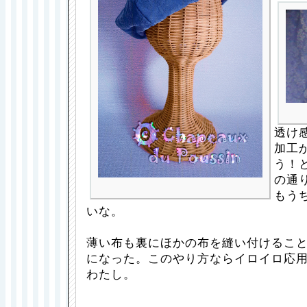
透け
加工
う！
の通
もう
いな。
薄い布も裏にほかの布を縫い付けるこ
になった。このやり方ならイロイロ応
わたし。