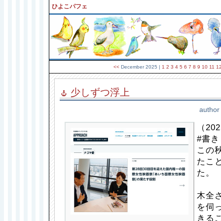
ひよこパフェ
<<
December 2025
|
1
2
3
4
5
6
7
8
9
10
11
1
少しずつ浮上
author
（202
#書
この
たこ
た。
木全
を伺
きる