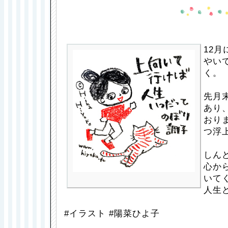
12
やい
く。
先月
あり
おり
つ浮
しん
心か
いて
人生
#イラスト #陽菜ひよ子