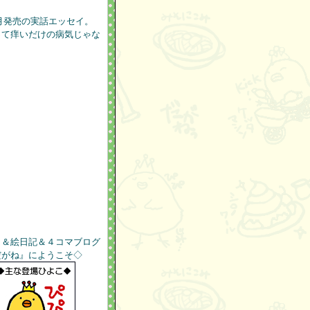
10月発売の実話エッセイ。
って痒いだけの病気じゃな
。
ト＆絵日記＆４コマブログ
だがね』にようこそ◇