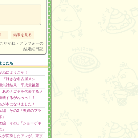
ト
こだがね・アラフォーの
結婚絵日記
よこたち
がねにようこそ！
】『好きな名古屋メシ
票集計結果・平成最後版
】あのナゴヤを代表するメ
連載するがねっっ！！
ちが本になりました！
エ編 その2『夫婦のプラ
①』
エ編 その1『ショーゲキ
言』
んが変身したアレが、東京