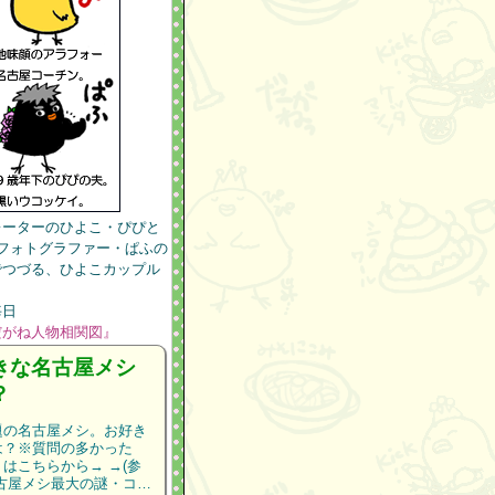
レーターのひよこ・ぴぴと
のフォトグラファー・ぱふの
でつづる、ひよこカップル
毎日
だがね人物相関図』
きな名古屋メシ
？
題の名古屋メシ。お好き
は？※質問の多かった
』はこちらから→
→
(参
名古屋メシ最大の謎・コ…