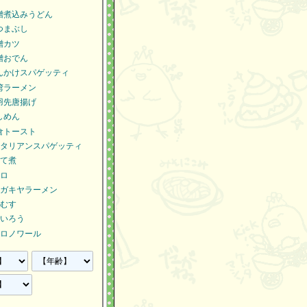
噌煮込みうどん
つまぶし
噌カツ
噌おでん
んかけスパゲッティ
湾ラーメン
羽先唐揚げ
しめん
倉トースト
タリアンスパゲッティ
て煮
ロ
ガキヤラーメン
むす
いろう
ロノワール