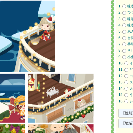
味
ひ
味
味
あ
台
手
き
小
イ
ど
コ
ス
天
う
シ