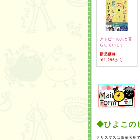
アトピーの夫と暮
らしています
新品価格
￥1,296
から
◆ひよこの
クリスマスは豪華客船