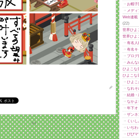
お帽子
メディ
Web連
(22)
世界ひよ
世界ひよ
有名人
有名キ
ブログ
みんな
ひよこな
ひよこな
ひよこ
なれそ
結婚・
なかよ
年下オ
ザンネ
くいし
1/1
いぢわ
ぴぴマ