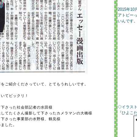
2015年
アトピー
いんです
書をご紹介くださっていて、とてもうれしいです。
ていてビックリ！
◇イラス
て下さった社会部記者の水田様
『ひよこ
夫してたくさん撮影して下さったカメラマンの大橋様
て下さった事業部の水野様、鶴見様
いました。