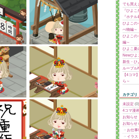
でも買え
『ひよこ
『ホテル
ひよこの
べ物編～
ひよこの
編～
ひよこ夏
Newひ
新生・ひ
ルーブル
【4コマ
ら～
カテゴリ
未設定
(0
4コマ漫
お知らせ
お知らせ
お仕事
イラス