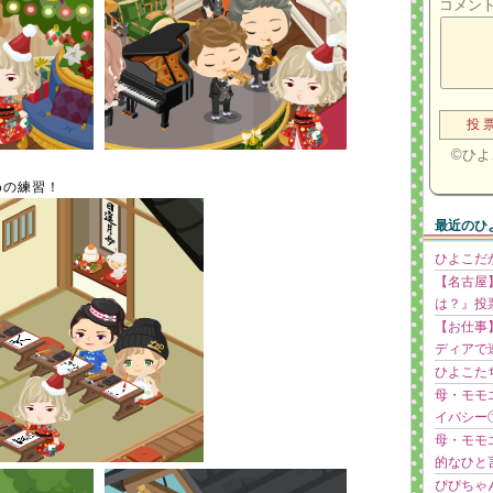
コメン
©
ひよ
めの練習！
最近のひ
ひよこだ
【名古屋
は？』投
【お仕事
ディアで
ひよこた
母・モモ
イバシー
母・モモ
的なひと
ぴぴちゃ