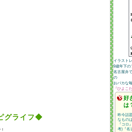
イラスト
9歳年下
名古屋弁
の
おバカな
『ひよこ
好
は
昨今話
ピグライフ◆
なもの
『コロ
考)『
で！