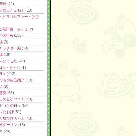
関連
(23)
アに出たがね！
(18)
載・ピヨゴルファー・ぴぴ
こ化計画・もくじ
(2)
こ化計画
(105)
編
(9)
ャラクター編
(14)
編
(40)
のひよこ絵
(43)
日々・もくじ
(1)
日々
(412)
たちの自己紹介
(19)
め
(8)
恋愛
(65)
しのヒケツ？！
(40)
トコとの日々
(56)
ンなお話
(51)
ん坊ぴぴちゃん
(43)
るダーリン
(18)
マ
(23)