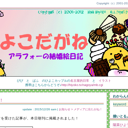
Copyright（c）2001-2021
ぴぴ と ぱふ のひよこカップルの
名古屋的日常
と
イラスト
携帯はこちらからどうぞ♪
http://hiyoko.tv/nagoya/mb.cgi
わからん
！
update : 2015/12/26 sam |
お知らせ > メディアに出たがね！
描いとる
材を受けた記事が、本日朝刊に掲載されました！
陽菜ひよ