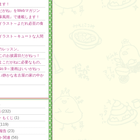
ます！
だがね』をWebマガジン
暴風雨』で連載します！
イラスト～よだれ必至の食
イラスト～キュートな人間
のレッスン。
よこのお披露目だがねっ！
よこだがねに必要なもの。
No.9～漫画はいいがねっ
】♪静かな名古屋の家の中か
)
画
(232)
・もくじ
(1)
(119)
報告
(23)
ト関連
(56)