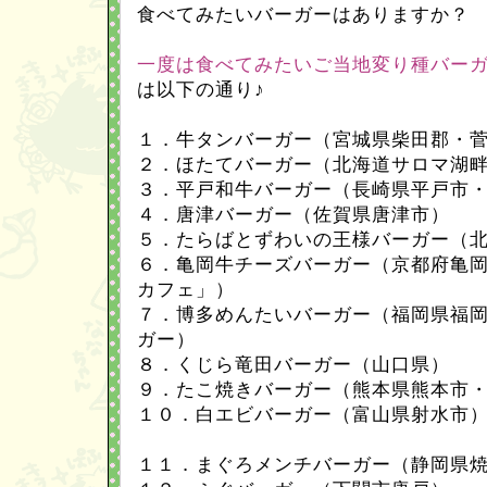
食べてみたいバーガーはありますか？
一度は食べてみたいご当地変り種バー
は以下の通り♪
１．牛タンバーガー（宮城県柴田郡・菅
２．ほたてバーガー（北海道サロマ湖
３．平戸和牛バーガー（長崎県平戸市
４．唐津バーガー（佐賀県唐津市）
５．たらばとずわいの王様バーガー（
６．亀岡牛チーズバーガー（京都府亀
カフェ」）
７．博多めんたいバーガー（福岡県福
ガー）
８．くじら竜田バーガー（山口県）
９．たこ焼きバーガー（熊本県熊本市
１０．白エビバーガー（富山県射水市
１１．まぐろメンチバーガー（静岡県