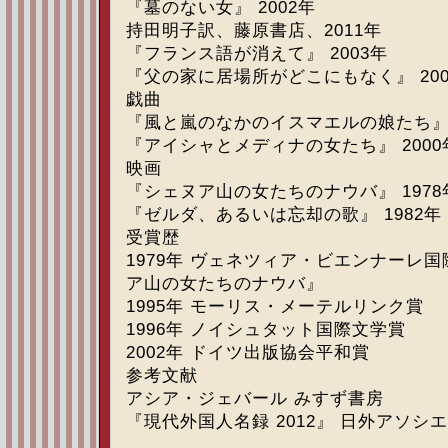
『墓のない女』 2002年
持田明子訳、藤原書店、2011年
『フランス語が消えて』 2003年
『父の家に居場所がどこにもなく』 200
戯曲
『風と嵐のなかのイスマエルの娘たち』 
『アイシャとメディナの女たち』 2000
映画
『シェヌア山の女たちのナウバ』 1978
『ゼルダ、あるいは忘却の歌』 1982年
受賞歴
1979年 ヴェネツィア・ビエンナーレ
ア山の女たちのナウバ』
1995年 モーリス・メーテルリンク賞
1996年 ノイシュタット国際文学賞
2002年 ドイツ出版協会平和賞
参考文献
アシア・ジェバール みすず書房
『現代外国人名録 2012』 日外アソシ