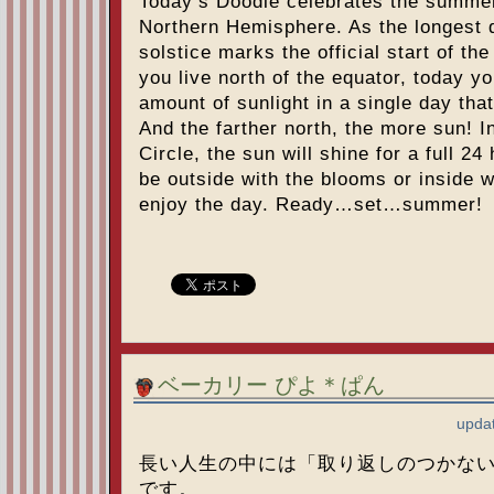
Today’s Doodle celebrates the summer 
Northern Hemisphere. As the longest d
solstice marks the official start of t
you live north of the equator, today yo
amount of sunlight in a single day that
And the farther north, the more sun! In
Circle, the sun will shine for a full 24
be outside with the blooms or inside 
enjoy the day. Ready…set…summer!
ベーカリー ぴよ＊ぱん
updat
長い人生の中には「取り返しのつかな
です。