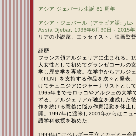
アシア ジェバール生誕 81 周年
アシア・ジェバール（アラビア語: آسيا جبار‎, フランス語:
Assia Djebar, 1936年6月30日 - 201
リアの小説家、エッセイスト、映画監
経歴
フランス領アルジェリアに生まれる。19
人女性として初めてグランゼコールの
学し歴史学を専攻。在学中からアルジ
（FLN）を支持する作品を次々と発表。
けてチュニジアにジャーナリストとして滞
1965年までモロッコやアルジェの大学
ずる。アルジェリアが独立を達成した
作を続ける意義に悩み作家活動を休止した
開。1997年に渡米し2001年からはニ
語学科教授を務めた。
1999年にはベルギー王立アカデミー会員