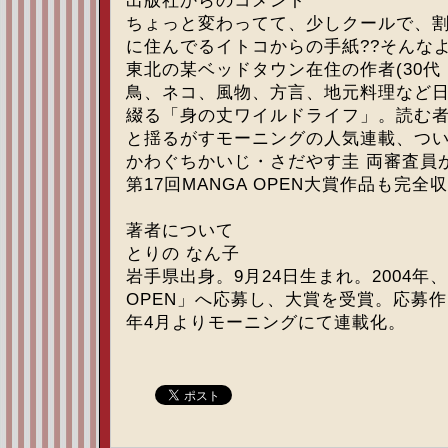
出版社からのコメント
ちょっと変わってて、少しクールで、
に住んでるイトコからの手紙??そんな
東北の某ベッドタウン在住の作者(30代
鳥、ネコ、風物、方言、地元料理など
綴る「身の丈ワイルドライフ」。読む
と揺るがすモーニングの人気連載、つい
かわぐちかいじ・さだやす圭 両審査員
第17回MANGA OPEN大賞作品も完全
著者について
とりの なん子
岩手県出身。9月24日生まれ。2004年、
OPEN」へ応募し、大賞を受賞。応募作
年4月よりモーニングにて連載化。