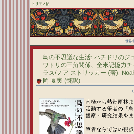
トリモノ帖
世界
鳥の不思議な生活: ハチドリのジ
ワトリの三角関係、全米記憶力チ
ラス/ノア ストリッカー (著), Noah S
岡 夏実 (翻訳)
南極から熱帯雨林ま
活動する筆者の「鳥
観察・研究結果をま
筆者ならではの視点