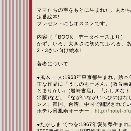
ママたちの声をもとに生まれた、あか
定番絵本!
プレゼントにもオススメです。
内容（「BOOK」データベースより）
かず、いろ、大きさに初めてふれる、あ
2・3さい向け絵本!
著者について
●風木 一人:1968年東京都生まれ。絵
主な作品に『うしのもーさん』(教育画
とまりかい』(岩崎書店)、『ふしぎなト
出版)など。『ながいながいへびのはなし
ンス、韓国、台湾、中国で翻訳されて
ホテル暴風雨オーナー。
http://hotel-bf
●たかしま てつを:1967年愛知県生ま