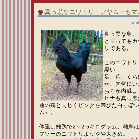
真っ黒なニワトリ「アヤム・セマ
upd
真っ黒な鳥。
と言ってもカ
リである。
このニワトリ
黒い。
足、爪、くち
か、肉髯にい
おろか内臓ま
ヒナも真っ黒
通の鶏と同じくピンクを帯びた白っぽい
ム）。
体重は雄鶏で2～2.5キログラム、雌鳥は
フツーのニワトリよりやや大きめ。