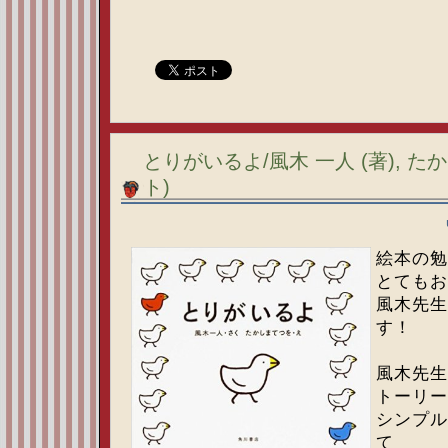
とりがいるよ/風木 一人 (著), た
ト)
絵本の勉
とてもお
風木先生
す！
風木先生
トーリー
シンプル
て