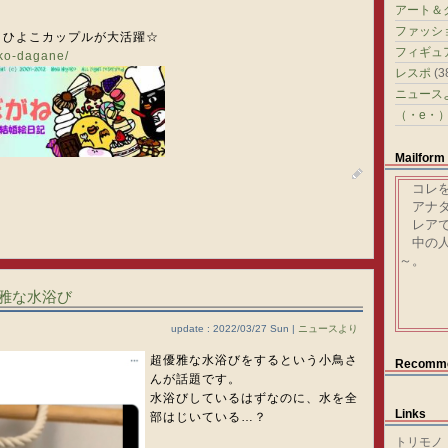
アート＆
ファッシ
。ひよこカップルが大活躍☆
フィギュ
oko-dagane/
レスポ
(3
ニュース
（・e・
Mailform
コレを
アナタ
レアで
中の人
～。
雅な水浴び
update : 2022/03/27 Sun |
ニュースより
超優雅な水浴びをするという小鳥さ
Recomm
んが話題です。
水浴びしているはずなのに、水を全
Links
部はじいている…？
トリモノ