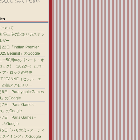
で入力してみてください
ies
gについて
 紅谷三宅の訳ありカステラ
ルダー
22日「Indian Premier
2025 Begins!」のGoogle
ニー50周年の《バード・オ
ロック》（2022年）とバー
・ア・ロックの歴史
 ET JEANNE（セシル・エ・
）の鳩アクセサリー
8日「Paralympic Games
e!」のGoogle
7日「Paris Games -
ian」のGoogle
7日「Paris Games -
g」のGoogle
8月5日「パリ大会 - アーティ
スイミング」のGoogle