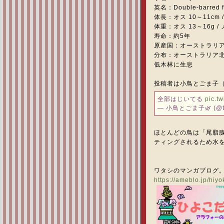
英名：Double-barred f
体長：オス 10～11cm /
体重：オス 13～16g / 
寿命：約5年
原産国：オーストラリ
分布：オーストラリア
低木林に生息
投稿者は小鳥とごま子（@
全部はじいてる
pic.t
— 小鳥とごま子🌿 (@to
ほとんどの鳥は「尾脂
ティングされるため水
ワタシのマンガブログ
https://ameblo.jp/hiy