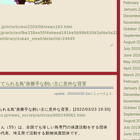
February
January 
Decembe
Novembe
o.jp/nl/articles/2203/08/news163.html
October 
o.jp/articles/fbe338ee55f4ebeed191be5b99b830d3afde0a32
Septembe
om/library/zukan_small/detail/id=24945
August 2
July 2020
June 202
May 202
April 202
March 20
February
捨てられる鳥”身勝手な飼い主に意外な背景
January 
update : 2022/03/26 Sat |
ニュースより
Decembe
Novembe
October 
る鳥”身勝手な飼い主に意外な背景」[2022/03/23 19:30]
Septembe
.co.jp/news_society/articles/000249062.html
August 2
さん（55）は、全国でも珍しい鳥専門の保護活動をする団体
July 2019
の代表。埼玉県で活動する動物保護団体です。
June 201