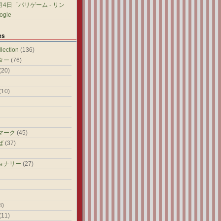
8月4日「パリゲーム - リン
gle
es
ection
(136)
ター
(76)
(20)
(10)
マーク
(45)
ば
(37)
ョナリー
(27)
8)
(11)