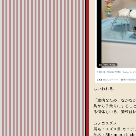
もいわれる。
「臆病なため、なかな
鳥から手乗りにするこ
る個体もいる。繁殖は
カノコスズメ
属名：スズメ目 カエデ
学名：Stizoptera biche