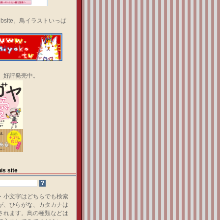
bsite。鳥イラストいっぱ
、好評発売中。
is site
・小文字はどちらでも検索
が、ひらがな、カタカナは
されます。鳥の種類などは