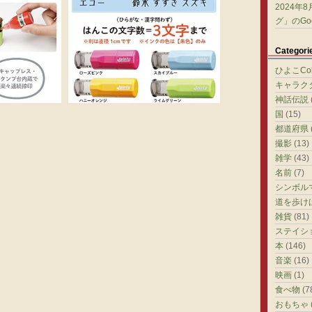
2024年
グ」のGoo
Categori
ひよこColl
キャラク
神話伝説
国
(15)
都道府県
撮影
(13)
雑学
(43)
名前
(7)
シンボル
道を歩け
雑貨
(81)
ステイシ
本
(146)
音楽
(16)
映画
(1)
食べ物
(7
おもちゃ