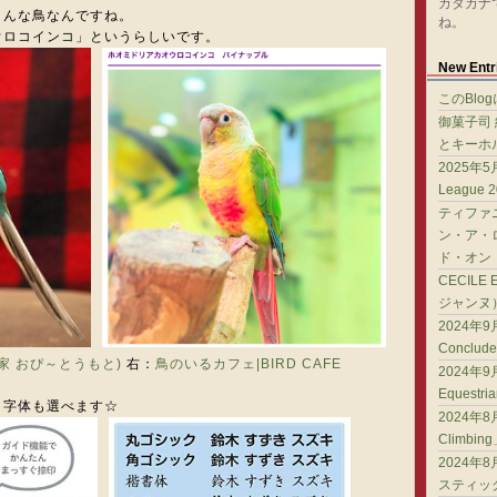
カタカナ
こんな鳥なんですね。
ね。
ウロコインコ」というらしいです。
New Entr
このBlo
御菓子司
とキーホ
2025年5月
League 
ティファ
ン・ア・
ド・オン
CECILE
ジャンヌ
2024年9月
Conclud
真家 おぴ～とうもと)
右：
鳥のいるカフェ|BIRD CAFE
2024年9月
Equestr
。字体も選べます☆
2024年8月
Climbin
2024年
スティック