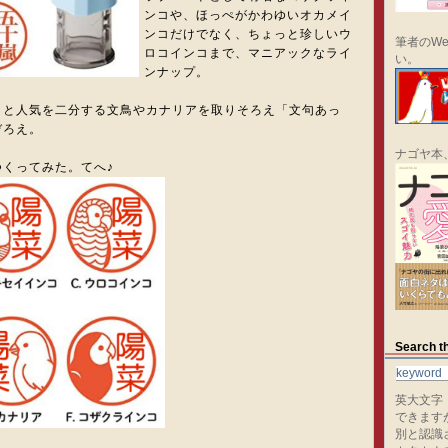
ンコや、ほっぺがかわゆいオカメイ
ンコだけでなく、ちょっと珍しいウ
筆者のWe
ロコインコまで、マニアックなライ
い。
ンナップ。
コと人気を二分する文鳥やカナリアを取りそろえ「文句あっ
ぞろえ。
ナゴヤ本
くってみた。てへ♪
Search th
英大文字
できます
別と認識