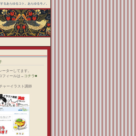
関するあらゆるコト。あらゆるモノ。
子
レーターしてます。
ロフィールは→
コチラ■
ルチャーイラスト講師
）