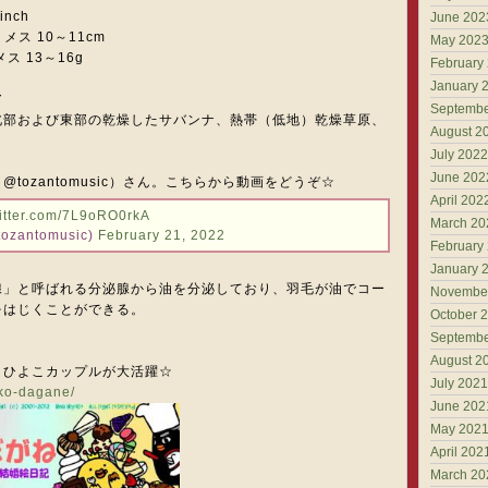
inch
June 202
 メス 10～11cm
May 202
メス 13～16g
February
January 
ア
Septembe
北部および東部の乾燥したサバンナ、熱帯（低地）乾燥草原、
August 2
July 2022
June 202
tozantomusic）さん。こちらから動画をどうぞ☆
April 202
witter.com/7L9oRO0rkA
March 20
zantomusic)
February 21, 2022
February
January 
腺」と呼ばれる分泌腺から油を分泌しており、羽毛が油でコー
Novembe
をはじくことができる。
October 
Septembe
August 2
。ひよこカップルが大活躍☆
July 2021
oko-dagane/
June 202
May 202
April 202
March 20