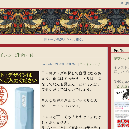
鳥に
世界中の鳥好きさんに捧ぐ。
Profile
インク（朱肉）付
陽菜ひよ
update : 2022/03/28 Mon |
ステイショナリー
イラスト
詳しいプ
日々鳥グッズを探して血眼になるあ
まり、夜にはすっかり「トリ目」に
NHKカ
なってなんも見えん！という人は、
（
名古屋
ワタシだけではないでしょう。
そんな鳥好きさんにピッタリなの
が、このインコハンコ。
インコと言っても「セキセイ」だけ
じゃありません。
ラブバードとして有名なコザクライ