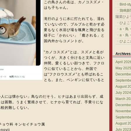
この鳥さんの名は、カノコスズメ・
Bird-st
はち子ちゃん。
鶏鳴新
陽菜ひよ子W
滝行のように水に打たれても、濡れ
ひよこ
ていないので、ブルブルと乾かす必
a・鳥・
要もなく水浴び場を颯爽と飛び去る
a・鳥・
様子に「かわいい」「癒される」と
国内外からコメントが。
ひよこ
“カノコスズメ”とは、スズメと名が
Archives
つくが、大きく分けると文鳥に近い
April 202
仲間。愛くるしい顔つきで、フクロ
May 202
ウに似ていることから、外国で
は“フクロウスズメ”とも呼ばれるこ
Decembe
とも。また、ペンギンに似ていると
Septembe
August 2
July 2024
か人には懐かない」鳥なのだそう。ヒナはあまり出回らず、成
March 20
とは困難。うまく繁殖させて、ヒナから育てれば、手乗りにな
Decembe
比較的難しくない。
Novembe
Septembe
August 2
チョウ科 キンセイチョウ属
July 2023
novii