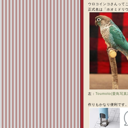
ウロコインコさんって
正式名は「ホオミドリ
左：
Toumoto(愛鳥写
作りもかなり便利です