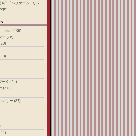
8月4日「パリゲーム - リン
gle
es
ection
(136)
ター
(76)
(20)
(10)
マーク
(45)
ば
(37)
ョナリー
(27)
8)
(11)