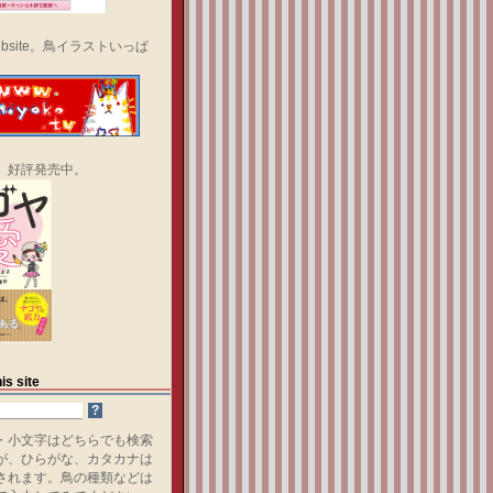
bsite。鳥イラストいっぱ
、好評発売中。
is site
・小文字はどちらでも検索
が、ひらがな、カタカナは
されます。鳥の種類などは