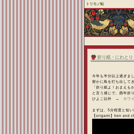
トリモノ帖
折り紙・にわとり
今年も半分以上過ぎま
密かに鳥を打ち出して
「折り紙よ！おまえも
と言う感じで、酉年折
ひよこ以外 →
カワ
まずは、5分程度と短
【origami】hen an