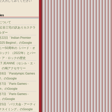
で入力してみてください
ies
gについて
 紅谷三宅の訳ありカステラ
ルダー
22日「Indian Premier
2025 Begins!」のGoogle
ニー50周年の《バード・オ
ロック》（2022年）とバー
・ア・ロックの歴史
 ET JEANNE（セシル・エ・
）の鳩アクセサリー
8日「Paralympic Games
e!」のGoogle
7日「Paris Games -
ian」のGoogle
7日「Paris Games -
g」のGoogle
8月5日「パリ大会 - アーティ
スイミング」のGoogle