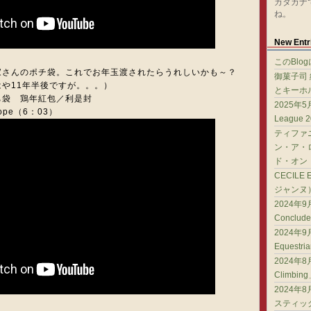
カタカナ
ね。
New Entr
このBlo
家さんのポチ袋。これでお年玉渡されたらうれしいかも～？
御菓子司
や11年半後ですが。。。）
とキーホ
ち袋 鶏年紅包／利是封
2025年5月
velope（6：03）
League 
ティファ
ン・ア・
ド・オン
CECILE
ジャンヌ
2024年9月
Conclud
2024年9月
Equestr
2024年8月
Climbin
2024年
スティック