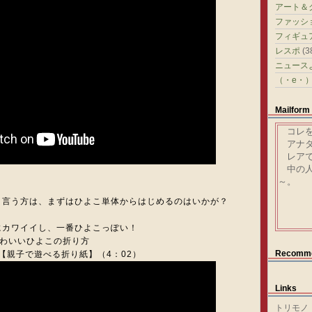
アート＆
ファッシ
フィギュ
レスポ
(3
ニュース
（・e・
Mailform
コレを
アナタ
レアで
中の人
～。
と言う方は、まずはひよこ単体からはじめるのはいかが？
にカワイイし、一番ひよこっぽい！
単かわいいひよこの折り方
Recomm
Chick【親子で遊べる折り紙】（4：02）
Links
トリモノ