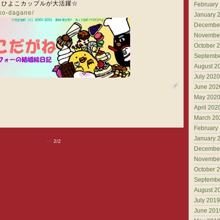
。ひよこカップルが大活躍☆
February
oko-dagane/
January 
Decembe
Novembe
October 
Septembe
August 2
July 2020
June 202
May 202
April 202
March 20
February
January 
<<
2/2
Decembe
Novembe
October 
Septembe
August 2
July 2019
June 201