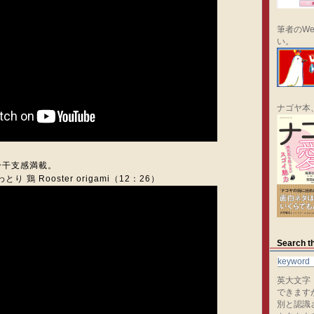
筆者のWe
い。
ナゴヤ本
分干支感満載。
 鶏 Rooster origami（12：26）
Search th
英大文字
できます
別と認識