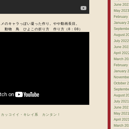
June 202
May 202
February
January 
ニメのキャラっぽい凝った作り。やや動画長目。
Septembe
 動物 鳥 ひよこの折り方 作り方（8：08）
August 2
July 2022
June 202
April 202
March 20
February
January 
Novembe
October 
Septembe
August 2
July 2021
June 202
May 202
カッコイイ・キレイ系
カンタン！
April 202
March 20