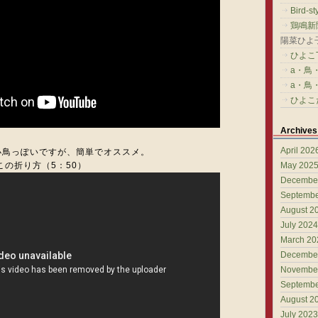
Bird-st
鶏鳴新
陽菜ひよ子W
ひよこ
a・鳥・
a・鳥・
ひよこ
Archives
April 202
小鳥っぽいですが、簡単でオススメ。
この折り方（5：50）
May 202
Decembe
Septembe
August 2
July 2024
March 20
Decembe
Novembe
Septembe
August 2
July 2023