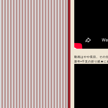
動画はやや長目。その
新年•干支の折り紙★にわとり