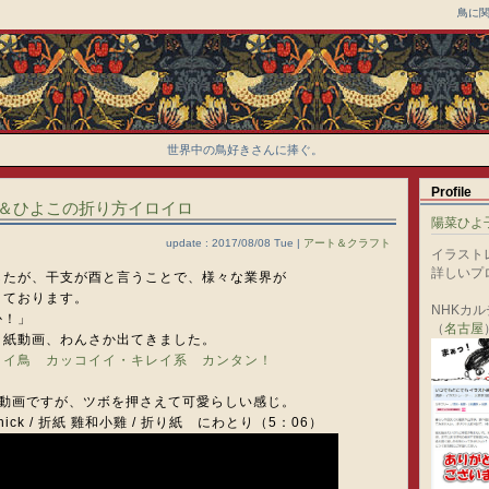
鳥に
世界中の鳥好きさんに捧ぐ。
Profile
＆ひよこの折り方イロイロ
陽菜ひよ
update : 2017/08/08 Tue |
アート＆クラフト
イラスト
詳しいプ
したが、干支が酉と言うことで、様々な業界が
きております。
NHKカ
か！」
（
名古屋
り紙動画、わんさか出てきました。
イイ鳥
カッコイイ・キレイ系
カンタン！
い動画ですが、ツボを押さえて可愛らしい感じ。
d chick / 折紙 雞和小雞 / 折り紙 にわとり（5：06）