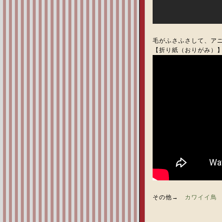
毛がふさふさして、ア
【折り紙（おりがみ）】
その他→
カワイイ鳥