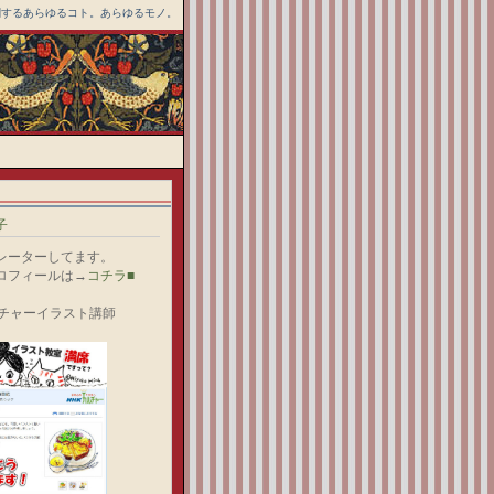
関するあらゆるコト。あらゆるモノ。
子
レーターしてます。
ロフィールは→
コチラ■
ルチャーイラスト講師
）