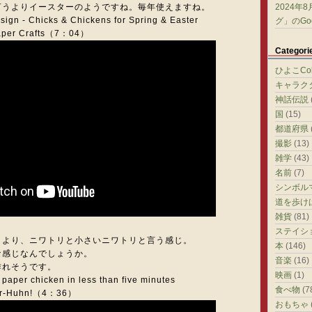
言うよりイースターのようですね。毎年使えますね。
2024年
ign - Chicks & Chickens for Spring & Easter
グ」のGoo
Paper Crafts（7：04）
Categori
ひよこColl
キャラク
神話伝説
国
(15)
都道府県
撮影
(13)
雑学
(43)
名前
(7)
シンボル
道を歩け
雑貨
(81)
ステイシ
うより、ニワトリと小さいニワトリと言う感じ。
本
(146)
な感じなんでしょうか。
音楽
(16)
作れそうです。
映画
(1)
 paper chicken in less than five minutes
食べ物
(7
pier-Huhn!（4：36）
おもちゃ