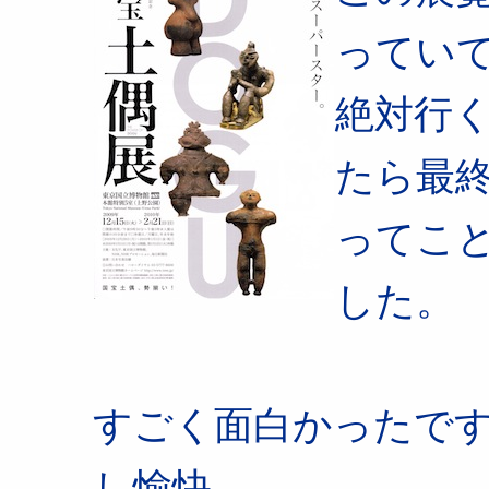
ってい
絶対行
たら最
ってこ
した。
すごく面白かったで
し愉快。