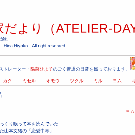
だより（ATELIER-DA
記録。
ina Hiyoko All right reserved
ストレーター・
陽菜ひよ子
のごく普通の日常を綴っております。
カク
ミセル
オモウ
ツクル
ミル
ヨム
キ
緒
ヨム
っくり眠って本を読んでいた
た山本文緒の「恋愛中毒」