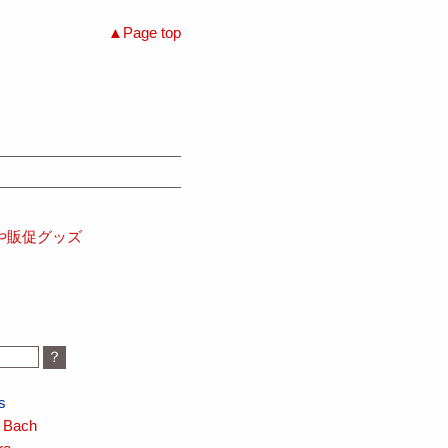
Page top
や販促グッズ
s
 Bach