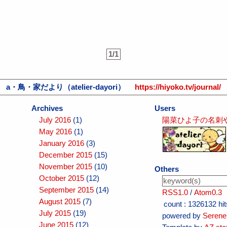
1/1
a・鳥・家だより（atelier-dayori）
https://hiyoko.tv/journal/
Archives
Users
July 2016
(1)
陽菜ひよ子の名刺
May 2016
(1)
January 2016
(3)
December 2015
(15)
November 2015
(10)
Others
October 2015
(12)
September 2015
(14)
RSS1.0
/
Atom0.3
August 2015
(7)
count :
1326132 hit
July 2015
(19)
powered by
Serene
June 2015
(12)