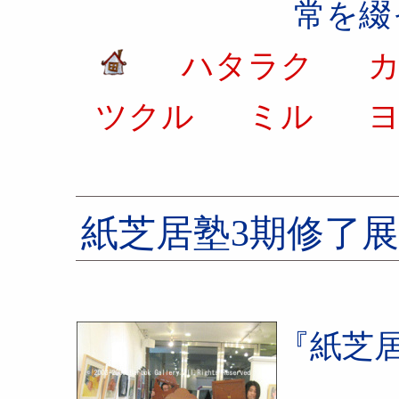
常を綴
ハタラク
カ
ツクル
ミル
ヨ
紙芝居塾3期修了展
『紙芝