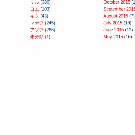
ミル
(386)
October 2015
(1
ヨム
(103)
September 201
キク
(43)
August 2015
(7)
マナブ
(245)
July 2015
(19)
アソブ
(266)
June 2015
(12)
未分類
(1)
May 2015
(16)
April 2015
(10)
March 2015
(10
February 2015
(
January 2015
(1
December 2014
November 2014
October 2014
(1
September 201
August 2014
(16
July 2014
(14)
June 2014
(17)
May 2014
(17)
April 2014
(10)
March 2014
(7)