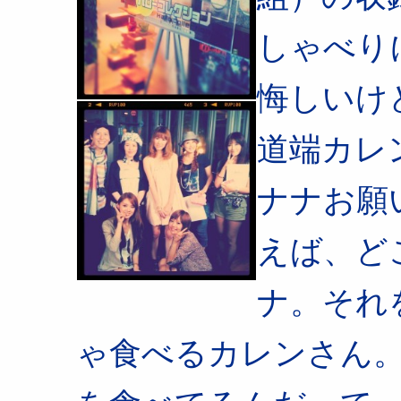
しゃべり
悔しいけ
道端カレ
ナナお願
えば、ど
ナ。それ
ゃ食べるカレンさん