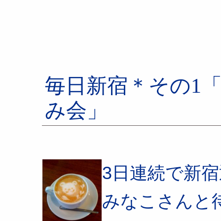
毎日新宿＊その1
み会」
3日連続で新
みなこさんと