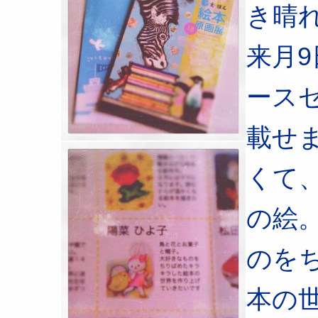
き晴
来月9
ース
載せ
くて
の絵
のを
本の