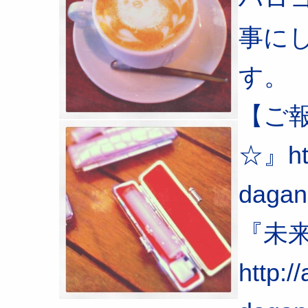
事に
す。
【ご
☆』htt
dagan
『未
http:/