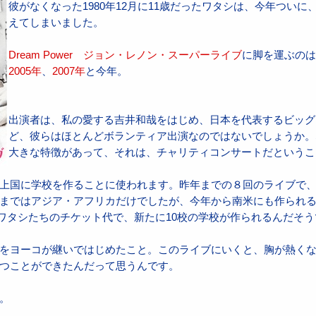
彼がなくなった1980年12月に11歳だったワタシは、今年ついに
えてしまいました。
Dream Power ジョン・レノン・スーパーライブ
に脚を運ぶの
2005年
、
2007年
と今年。
出演者は、私の愛する吉井和哉をはじめ、日本を代表するビッグ
ど、彼らはほとんどボランティア出演なのではないでしょうか。
大きな特徴があって、それは、チャリティコンサートだというこ
上国に学校を作ることに使われます。昨年までの８回のライブで
まではアジア・アフリカだけでしたが、今年から南米にも作られ
ブのワタシたちのチケット代で、新たに10校の学校が作られるんだそ
をヨーコが継いではじめたこと。このライブにいくと、胸が熱く
つことができたんだって思うんです。
。