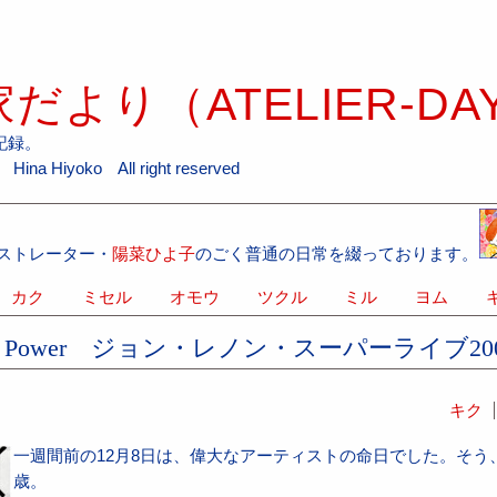
だより（ATELIER-DA
記録。
ina Hiyoko All right reserved
ストレーター・
陽菜ひよ子
のごく普通の日常を綴っております。
カク
ミセル
オモウ
ツクル
ミル
ヨム
キ
m Power ジョン・レノン・スーパーライブ20
キク
一週間前の12月8日は、偉大なアーティストの命日でした。そう
歳。