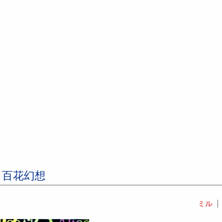
ス百花幻想
ミル