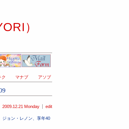
YORI）
ク
マナブ
アソブ
09
2009.12.21 Monday
edit
、ジョン・レノン、享年40