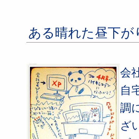
ある晴れた昼下が
会
自
調
ざ