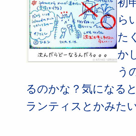
初
ら
た
か
う
るのかな？気になる
ランティスとかみた