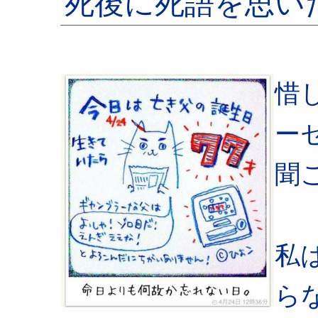
死後に死語を思い
惜
ー
聞
私
ら