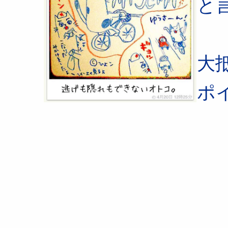
と
大
ポ