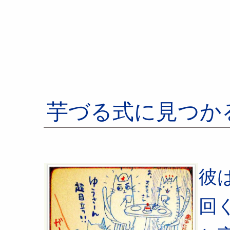
芋づる式に見つか
彼
回