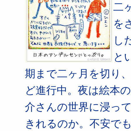
二
を
し
と
期まで二ヶ月を切り、
ど進行中。夜は絵本
介さんの世界に浸っ
きれるのか。不安で