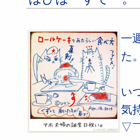
一
た
い
気
▽￣