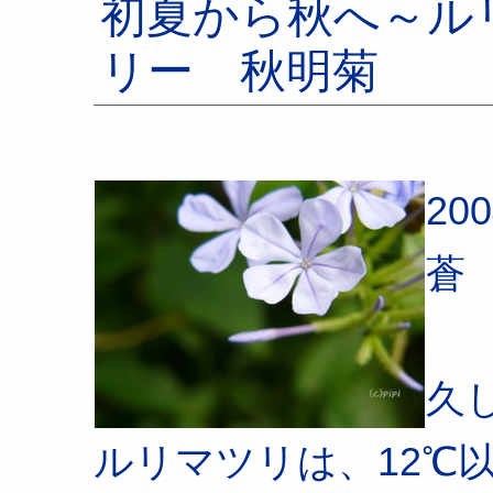
初夏から秋へ～ル
リー 秋明菊
20
蒼
久
ルリマツリは、12℃