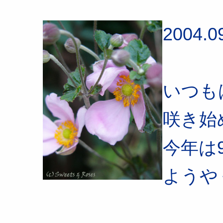
2004.0
いつも
咲き始
今年は
ようや