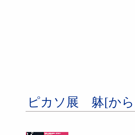
ピカソ展 躰[から