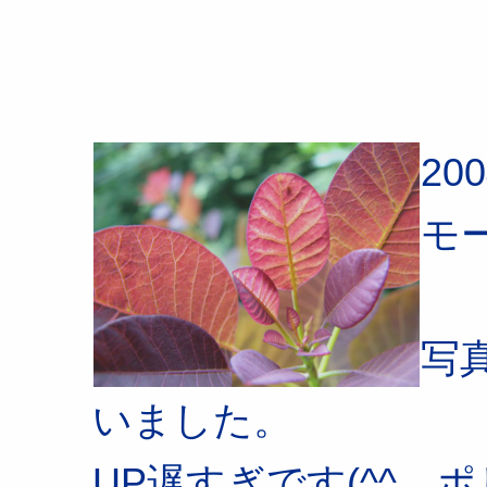
20
モ
写
いました。
UP遅すぎです(^^