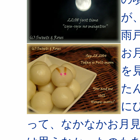
が
雨
お
を
た
に
って、なかなかお月