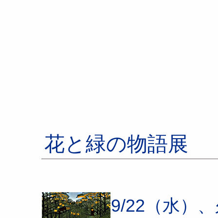
花と緑の物語展
9/22（水