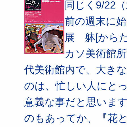
同じく9/2
前の週末に
展 躰[から
カソ美術館所
代美術館内で、大き
のは、忙しい人にと
意義な事だと思いま
のもあってか、『花