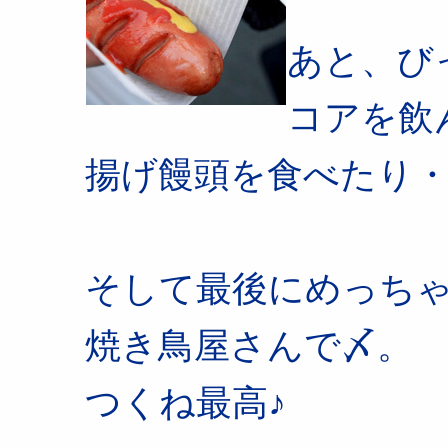
あと、び
コアを飲
揚げ饅頭を食べたり
そして最後にめっち
焼き鳥屋さんで〆。
つくね最高♪