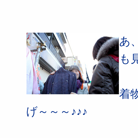
あ
も
着
げ～～～♪♪♪