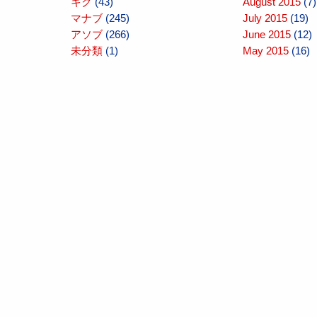
キク
(43)
August 2015
(7)
マナブ
(245)
July 2015
(19)
アソブ
(266)
June 2015
(12)
未分類
(1)
May 2015
(16)
April 2015
(10)
March 2015
(10
February 2015
(
January 2015
(1
December 2014
November 2014
October 2014
(1
September 201
August 2014
(16
July 2014
(14)
June 2014
(17)
May 2014
(17)
April 2014
(10)
March 2014
(7)
February 2014
(
January 2014
(7