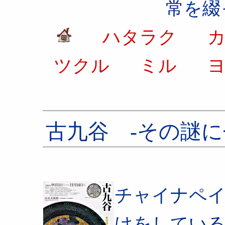
常を綴
ハタラク
カ
ツクル
ミル
ヨ
古九谷 -その謎に
チャイナペ
けをしてい