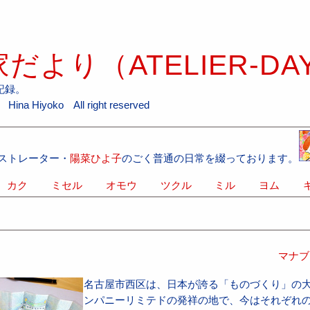
だより（ATELIER-DA
記録。
ina Hiyoko All right reserved
ストレーター・
陽菜ひよ子
のごく普通の日常を綴っております。
カク
ミセル
オモウ
ツクル
ミル
ヨム
キ
。
マナブ
名古屋市西区は、日本が誇る「ものづくり」の
ンパニーリミテドの発祥の地で、今はそれぞれ