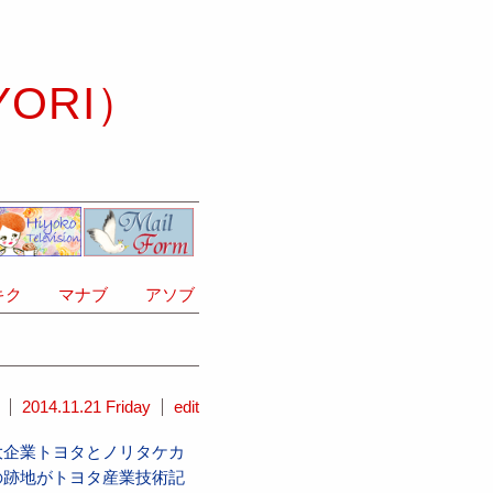
YORI）
ク
マナブ
アソブ
2014.11.21 Friday
edit
大企業トヨタとノリタケカ
の跡地がトヨタ産業技術記